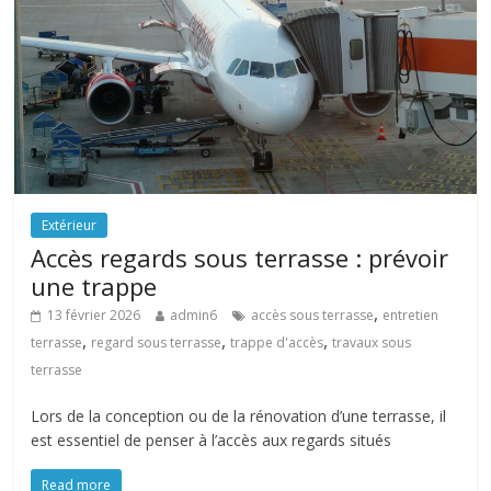
Extérieur
Accès regards sous terrasse : prévoir
une trappe
,
13 février 2026
admin6
accès sous terrasse
entretien
,
,
,
terrasse
regard sous terrasse
trappe d'accès
travaux sous
terrasse
Lors de la conception ou de la rénovation d’une terrasse, il
est essentiel de penser à l’accès aux regards situés
Read more