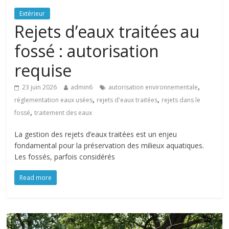
Extérieur
Rejets d’eaux traitées au
fossé : autorisation
requise
,
23 juin 2026
admin6
autorisation environnementale
,
,
réglementation eaux usées
rejets d'eaux traitées
rejets dans le
,
fossé
traitement des eaux
La gestion des rejets d’eaux traitées est un enjeu
fondamental pour la préservation des milieux aquatiques.
Les fossés, parfois considérés
Read more