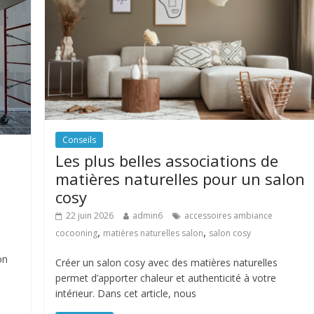
Conseils
Les plus belles associations de
matières naturelles pour un salon
cosy
22 juin 2026
admin6
accessoires ambiance
,
,
cocooning
matières naturelles salon
salon cosy
on
Créer un salon cosy avec des matières naturelles
permet d’apporter chaleur et authenticité à votre
intérieur. Dans cet article, nous