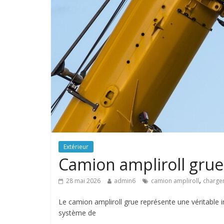
Extérieur
Camion ampliroll gru
,
28 mai 2026
admin6
camion ampliroll
charge
Le camion ampliroll grue représente une véritable 
système de