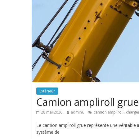
Extérieur
Camion ampliroll gru
,
28 mai 2026
admin6
camion ampliroll
charge
Le camion ampliroll grue représente une véritable 
système de