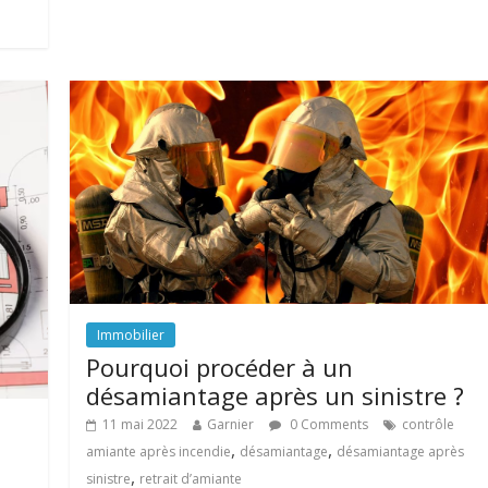
Immobilier
Pourquoi procéder à un
désamiantage après un sinistre ?
11 mai 2022
Garnier
0 Comments
contrôle
,
,
amiante après incendie
désamiantage
désamiantage après
,
sinistre
retrait d’amiante