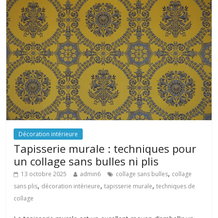
Décoration intérieure
Tapisserie murale : techniques pour
un collage sans bulles ni plis
,
13 octobre 2025
admin6
collage sans bulles
collage
,
,
,
sans plis
décoration intérieure
tapisserie murale
techniques de
collage