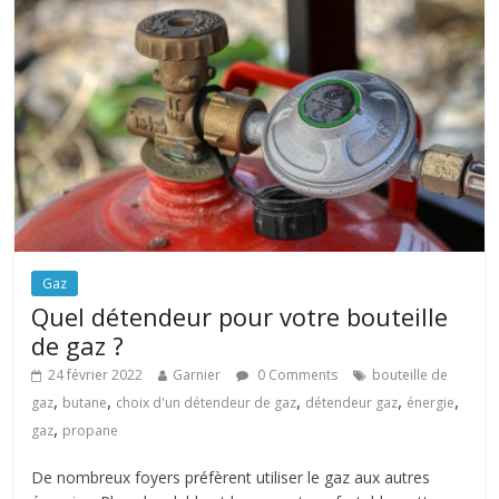
Gaz
Quel détendeur pour votre bouteille
de gaz ?
24 février 2022
Garnier
0 Comments
bouteille de
,
,
,
,
,
gaz
butane
choix d'un détendeur de gaz
détendeur gaz
énergie
,
gaz
propane
De nombreux foyers préfèrent utiliser le gaz aux autres