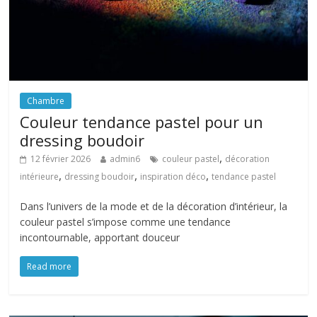
Chambre
Couleur tendance pastel pour un
dressing boudoir
,
12 février 2026
admin6
couleur pastel
décoration
,
,
,
intérieure
dressing boudoir
inspiration déco
tendance pastel
Dans l’univers de la mode et de la décoration d’intérieur, la
couleur pastel s’impose comme une tendance
incontournable, apportant douceur
Read more