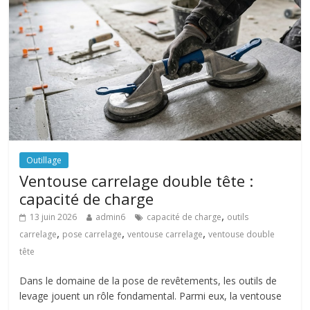
Outillage
Ventouse carrelage double tête :
capacité de charge
,
13 juin 2026
admin6
capacité de charge
outils
,
,
,
carrelage
pose carrelage
ventouse carrelage
ventouse double
tête
Dans le domaine de la pose de revêtements, les outils de
levage jouent un rôle fondamental. Parmi eux, la ventouse