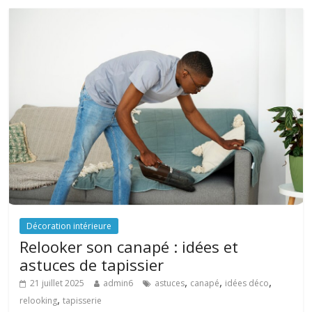
Décoration intérieure
Relooker son canapé : idées et
astuces de tapissier
,
,
,
21 juillet 2025
admin6
astuces
canapé
idées déco
,
relooking
tapisserie