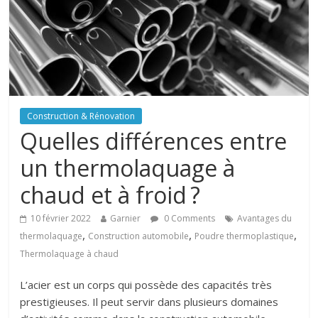
Construction & Rénovation
Quelles différences entre
un thermolaquage à
chaud et à froid ?
10 février 2022
Garnier
0 Comments
Avantages du
,
,
,
thermolaquage
Construction automobile
Poudre thermoplastique
Thermolaquage à chaud
L’acier est un corps qui possède des capacités très
prestigieuses. Il peut servir dans plusieurs domaines