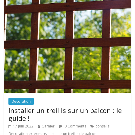
Décoration
Installer un treillis sur un balcon : le
guide !
,
17 juin 2022
Garnier
0 Comments
conseils
,
Décoration extérieure
installer un treillis de balcon