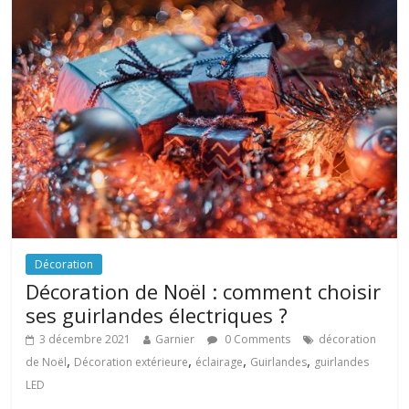
Décoration
Décoration de Noël : comment choisir
ses guirlandes électriques ?
3 décembre 2021
Garnier
0 Comments
décoration
,
,
,
,
de Noël
Décoration extérieure
éclairage
Guirlandes
guirlandes
LED