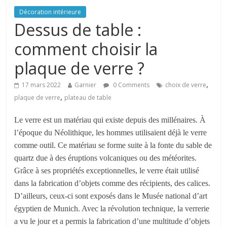
Décoration intérieure
Dessus de table :
comment choisir la
plaque de verre ?
,
17 mars 2022
Garnier
0 Comments
choix de verre
,
plaque de verre
plateau de table
Le verre est un matériau qui exist
e
depuis des millénaires. À
l’époque du Néolithique, les h
ommes utilisaient déjà le verre
comme outil.
C
e matériau se forme suite
à
la fonte du sable de
quartz due à des éruptions volcaniques ou des météorites.
Grâce
à ses
propriétés exceptionnelles,
le
verre était utilisé
dans la fabrication d’objets comme des récipients, des calices.
D’ailleurs, ceux-ci sont exposé
s
dans l
e
Musée national d’art
égyptien de Munich.
Avec la révolution technique, l
a
verrerie
a
vu le jour et
a
permis la fabrication d’une multitude d’objets