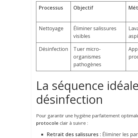
Processus
Objectif
Mét
Nettoyage
Éliminer salissures
Lava
visibles
aspi
Désinfection
Tuer micro-
Appl
organismes
pro
pathogènes
La séquence idéale
désinfection
Pour garantir une hygiène parfaitement optimale,
protocole
clair à suivre :
Retrait des salissures :
Éliminer les part