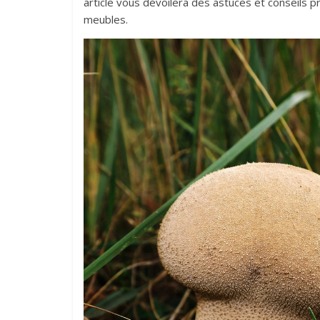
article vous dévoilera des astuces et conseils 
meubles.