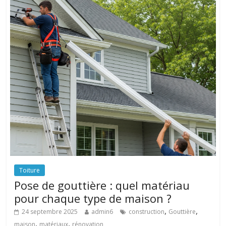
Toiture
Pose de gouttière : quel matériau
pour chaque type de maison ?
,
,
24 septembre 2025
admin6
construction
Gouttière
,
,
maison
matériaux
rénovation