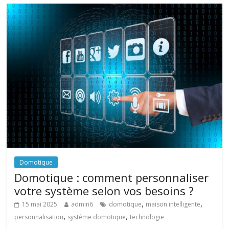
Domotique
Domotique : comment personnaliser
votre système selon vos besoins ?
,
,
15 mai 2025
admin6
domotique
maison intelligente
,
,
personnalisation
système domotique
technologie