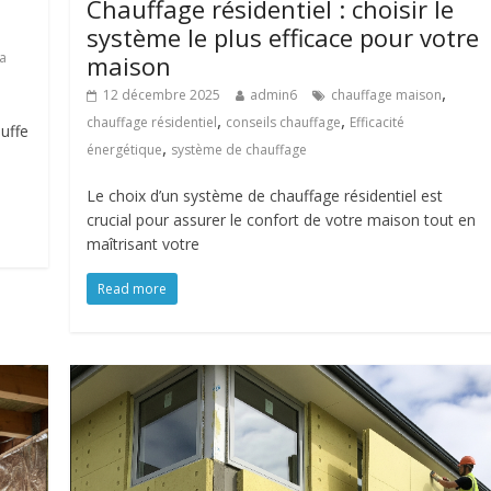
Chauffage résidentiel : choisir le
système le plus efficace pour votre
la
maison
,
12 décembre 2025
admin6
chauffage maison
,
,
chauffage résidentiel
conseils chauffage
Efficacité
uffe
,
énergétique
système de chauffage
n
Le choix d’un système de chauffage résidentiel est
crucial pour assurer le confort de votre maison tout en
maîtrisant votre
Read more