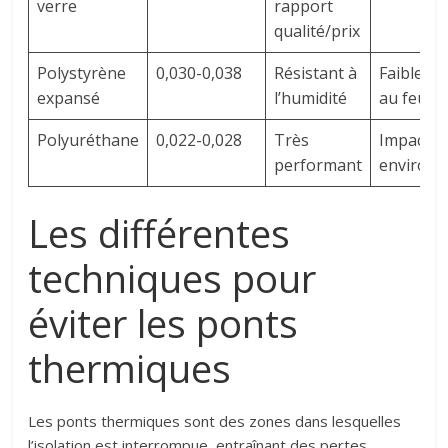
verre
rapport
qualité/prix
Polystyrène
0,030-0,038
Résistant à
Faible ré
expansé
l’humidité
au feu
Polyuréthane
0,022-0,028
Très
Impact
performant
environ
Les différentes
techniques pour
éviter les ponts
thermiques
Les ponts thermiques sont des zones dans lesquelles
l’isolation est interrompue, entraînant des pertes