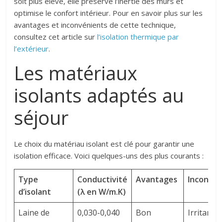
soit plus élevé, elle préserve l’inertie des murs et
optimise le confort intérieur. Pour en savoir plus sur les
avantages et inconvénients de cette technique,
consultez cet article sur
l’isolation thermique par
l’extérieur
.
Les matériaux
isolants adaptés au
séjour
Le choix du matériau isolant est clé pour garantir une
isolation efficace. Voici quelques-uns des plus courants :
Type
Conductivité
Avantages
Inconvén
d’isolant
(λ en W/m.K)
Laine de
0,030-0,040
Bon
Irritant 