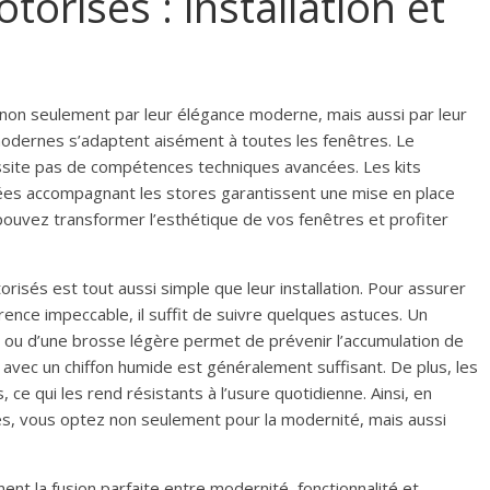
torisés : installation et
non seulement par leur élégance moderne, mais aussi par leur
es modernes s’adaptent aisément à toutes les fenêtres. Le
site pas de compétences techniques avancées. Les kits
illées accompagnant les stores garantissent une mise en place
pouvez transformer l’esthétique de vos fenêtres et profiter
torisés est tout aussi simple que leur installation. Pour assurer
ence impeccable, il suffit de suivre quelques astuces. Un
ux ou d’une brosse légère permet de prévenir l’accumulation de
avec un chiffon humide est généralement suffisant. De plus, les
ce qui les rend résistants à l’usure quotidienne. Ainsi, en
és, vous optez non seulement pour la modernité, mais aussi
nt la fusion parfaite entre modernité, fonctionnalité et