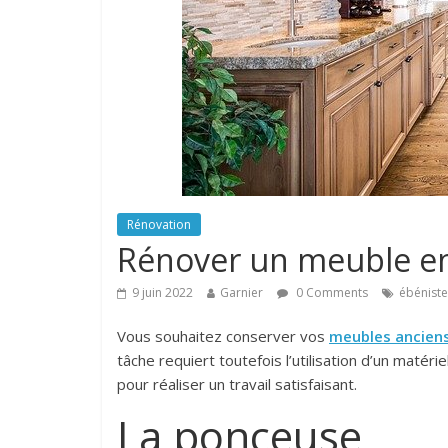
Rénovation
Rénover un meuble en b
9 juin 2022
Garnier
0 Comments
ébéniste
Vous souhaitez conserver vos
meubles ancien
tâche requiert toutefois l’utilisation d’un matéri
pour réaliser un travail satisfaisant.
La ponceuse