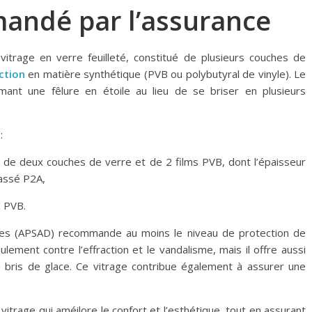
andé par l’assurance
vitrage en verre feuilleté, constitué de plusieurs couches de
ction
en matière synthétique (PVB ou polybutyral de vinyle). Le
formant une fêlure en étoile au lieu de se briser en plusieurs
:
ge de deux couches de verre et de 2 films PVB, dont l’épaisseur
lassé P2A,
s PVB.
ces (APSAD) recommande au moins le niveau de protection de
lement contre l’effraction et le vandalisme, mais il offre aussi
 bris de glace. Ce vitrage contribue également à assurer une
vitrage qui améilore le confort et l’esthétique, tout en assurant