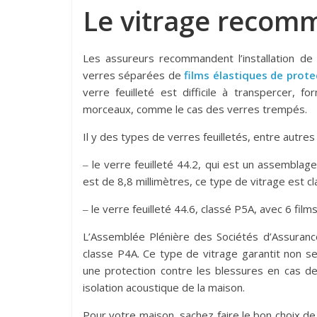
Le vitrage recomm
Les assureurs recommandent l’installation de 
verres séparées de
films élastiques de prote
verre feuilleté est difficile à transpercer, 
morceaux, comme le cas des verres trempés.
Il y des types de verres feuilletés, entre autres 
‒ le verre feuilleté 44.2, qui est un assembla
est de 8,8 millimètres, ce type de vitrage est c
‒ le verre feuilleté 44.6, classé P5A, avec 6 film
L’Assemblée Plénière des Sociétés d’Assuran
classe P4A. Ce type de vitrage garantit non seu
une protection contre les blessures en cas de
isolation acoustique de la maison.
Pour votre maison, sachez faire le bon choix de 