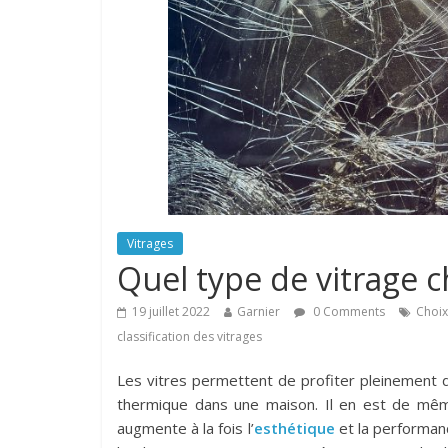
Vitrages
Quel type de vitrage c
19 juillet 2022
Garnier
0 Comments
Choix
classification des vitrages
Les vitres permettent de profiter pleinement de
thermique dans une maison. Il en est de même 
augmente à la fois l’
esthétique
et la performan