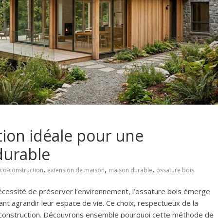
ution idéale pour une
durable
,
,
,
co-construction
extension de maison
maison durable
ossature bois
 nécessité de préserver l’environnement, l’ossature bois émerge
nt agrandir leur espace de vie. Ce choix, respectueux de la
de construction. Découvrons ensemble pourquoi cette méthode de