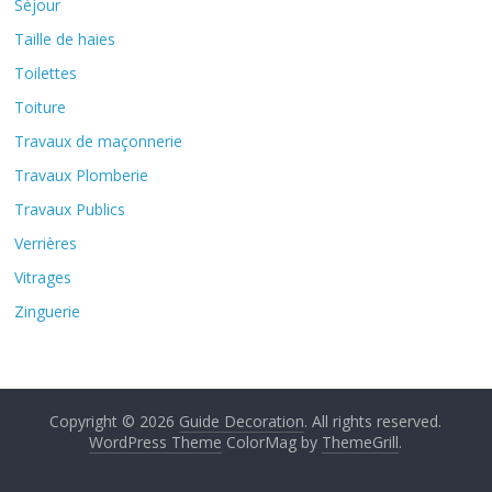
Séjour
Taille de haies
Toilettes
Toiture
Travaux de maçonnerie
Travaux Plomberie
Travaux Publics
Verrières
Vitrages
Zinguerie
Copyright © 2026
Guide Decoration
. All rights reserved.
WordPress Theme
ColorMag by
ThemeGrill
.