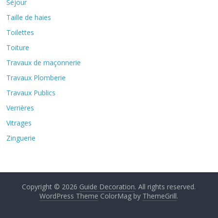
Séjour
Taille de haies
Toilettes
Toiture
Travaux de maçonnerie
Travaux Plomberie
Travaux Publics
Verrières
Vitrages
Zinguerie
Copyright © 2026
Guide Decoration
. All rights reserved.
WordPress Theme
ColorMag by
ThemeGrill
.