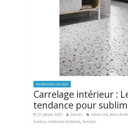
Revêtement de Sols
Carrelage intérieur : 
tendance pour sublim
,
27 janvier 2025
Garnier
béton ciré
bois céra
,
,
marbre
matériaux tendance
terrazzo