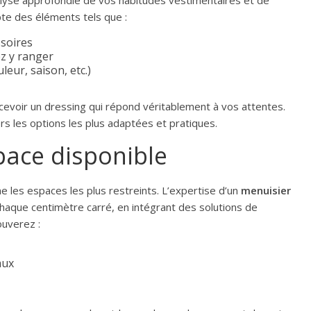
yse approfondie de vos habitudes vestimentaires et de
te des éléments tels que :
ssoires
z y ranger
eur, saison, etc.)
ncevoir un dressing qui répond véritablement à vos attentes.
ers les options les plus adaptées et pratiques.
pace disponible
les espaces les plus restreints. L’expertise d’un
menuisier
chaque centimètre carré, en intégrant des solutions de
ouverez :
aux