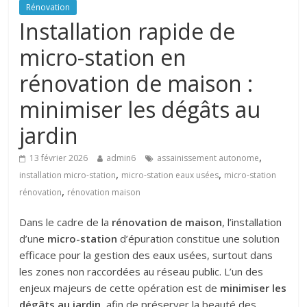
Rénovation
Installation rapide de
micro-station en
rénovation de maison :
minimiser les dégâts au
jardin
,
13 février 2026
admin6
assainissement autonome
,
,
installation micro-station
micro-station eaux usées
micro-station
,
rénovation
rénovation maison
Dans le cadre de la
rénovation de maison
, l’installation
d’une
micro-station
d’épuration constitue une solution
efficace pour la gestion des eaux usées, surtout dans
les zones non raccordées au réseau public. L’un des
enjeux majeurs de cette opération est de
minimiser les
dégâts au jardin
, afin de préserver la beauté des