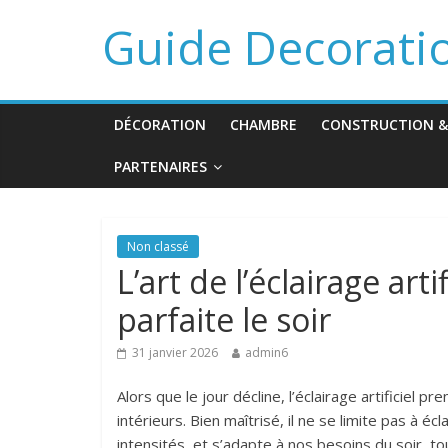
Guide Decorati
DÉCORATION
CHAMBRE
CONSTRUCTION &
PARTENAIRES
Non classé
L’art de l’éclairage art
parfaite le soir
31 janvier 2026
admin6
Alors que le jour décline, l’éclairage artificiel p
intérieurs. Bien maîtrisé, il ne se limite pas à éc
intensités, et s’adapte à nos besoins du soir, t