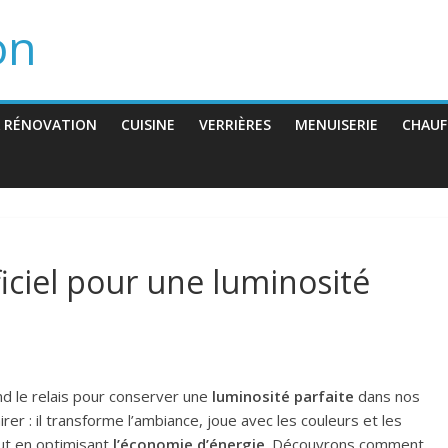
on
 RÉNOVATION
CUISINE
VERRIÈRES
MENUISERIE
CHAUF
ificiel pour une luminosité
rend le relais pour conserver une
luminosité parfaite
dans nos
lairer : il transforme l’ambiance, joue avec les couleurs et les
out en optimisant
l’économie d’énergie
. Découvrons comment