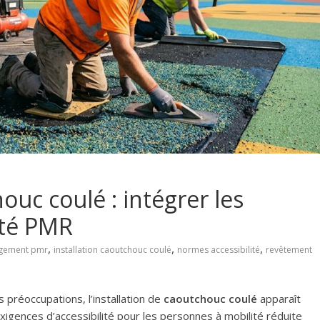
ouc coulé : intégrer les
ité PMR
,
,
,
gement pmr
installation caoutchouc coulé
normes accessibilité
revêtement
 préoccupations, l’installation de
caoutchouc coulé
apparaît
xigences d’accessibilité pour les personnes à mobilité réduite