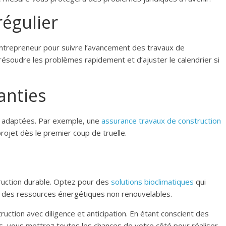
régulier
ntrepreneur pour suivre l’avancement des travaux de
résoudre les problèmes rapidement et d’ajuster le calendrier si
anties
adaptées. Par exemple, une
assurance travaux de construction
rojet dès le premier coup de truelle.
e
truction durable. Optez pour des
solutions bioclimatiques
qui
à des ressources énergétiques non renouvelables.
ction avec diligence et anticipation. En étant conscient des
és, vous mettrez toutes les chances de votre côté pour réaliser