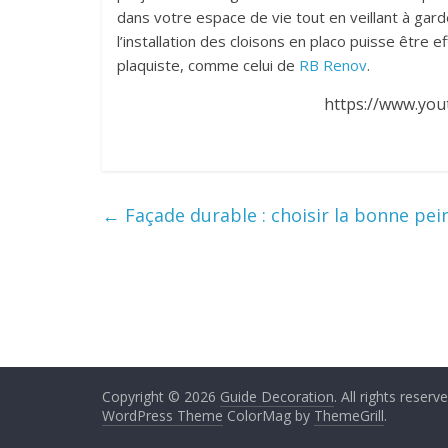
dans votre espace de vie tout en veillant à gar
l’installation des cloisons en placo puisse être e
plaquiste, comme celui de
RB Renov
.
https://www.yo
←
Façade durable : choisir la bonne pei
Copyright © 2026
Guide Decoration
. All rights reserve
WordPress Theme
ColorMag by
ThemeGrill
.