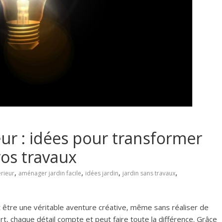
r : idées pour transformer
ros travaux
,
,
,
,
rieur
aménager jardin facile
idées jardin
jardin sans travaux
 être une véritable aventure créative, même sans réaliser de
rt, chaque détail compte et peut faire toute la différence. Grâce