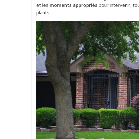
et les
moments appropriés
pour intervenir, to
plants.