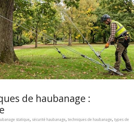
iques de haubanage :
e
,
,
,
ubanage statique
sécurité haubanage
techniques de haubanage
types de