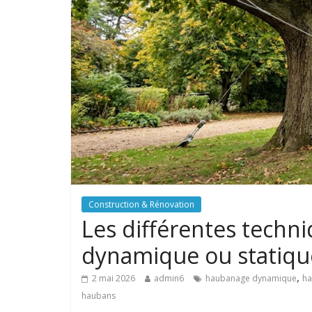
Construction & Rénovation
Les différentes techn
dynamique ou statiqu
,
2 mai 2026
admin6
haubanage dynamique
ha
haubans