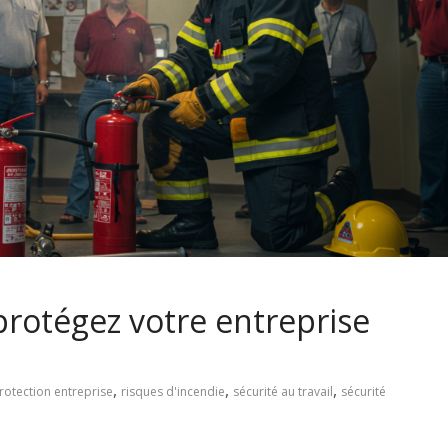
 protégez votre entreprise
,
,
,
rotection entreprise
risques d'incendie
sécurité au travail
sécurité