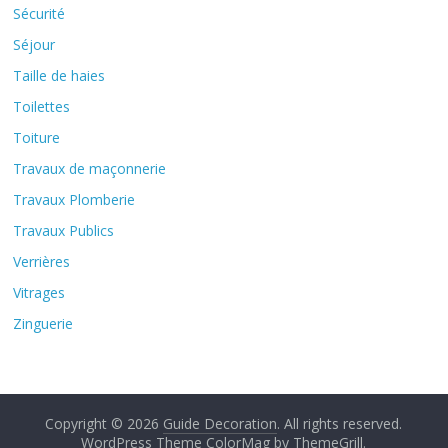
Sécurité
Séjour
Taille de haies
Toilettes
Toiture
Travaux de maçonnerie
Travaux Plomberie
Travaux Publics
Verrières
Vitrages
Zinguerie
Copyright © 2026
Guide Decoration
. All rights reserved.
WordPress Theme
ColorMag by
ThemeGrill
.