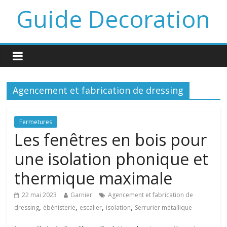
Guide Decoration
Agencement et fabrication de dressing
Fermetures
Les fenêtres en bois pour
une isolation phonique et
thermique maximale
22 mai 2023
Garnier
Agencement et fabrication de
,
,
,
,
dressing
ébénisterie
escalier
isolation
Serrurier métallique