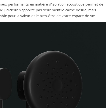
riaux performants en matière d’isolation acoustique permet de
x judicieux n’apporte pas seulement le calme désiré, mais
able
pour la valeur et le bien-être de votre espace de vie.