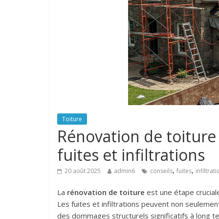
Toiture
Rénovation de toiture :
fuites et infiltrations
,
,
20 août 2025
admin6
conseils
fuites
infiltrat
La
rénovation de toiture
est une étape cruciale
Les fuites et infiltrations peuvent non seuleme
des dommages structurels significatifs à long 