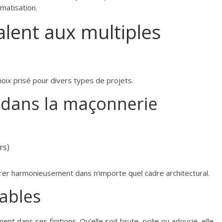
imatisation.
lent aux multiples
choix prisé pour divers types de projets.
s dans la maçonnerie
rs)
grer harmonieusement dans n’importe quel cadre architectural.
sables
ent dans ses finitions. Qu’elle soit brute, polie ou adoucie, elle