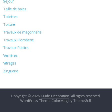
Séjour
Taille de haies
Toilettes
Toiture
Travaux de maçonnerie
Travaux Plomberie
Travaux Publics
Verrières
Vitrages
Zinguerie
Copyright © 2026
Guide Decoration
. All rights reserved.
WordPress Theme
ColorMag by
ThemeGrill
.