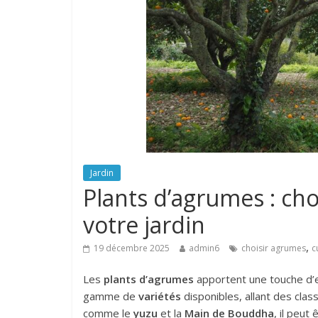
Jardin
Plants d’agrumes : cho
votre jardin
,
19 décembre 2025
admin6
choisir agrumes
c
Les
plants d’agrumes
apportent une touche d’e
gamme de
variétés
disponibles, allant des clas
comme le
yuzu
et la
Main de Bouddha
, il peut