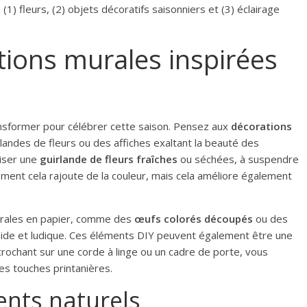
(1) fleurs, (2) objets décoratifs saisonniers et (3) éclairage
tions murales inspirées
nsformer pour célébrer cette saison. Pensez aux
décorations
landes de fleurs ou des affiches exaltant la beauté des
liser une
guirlande de fleurs fraîches
ou séchées, à suspendre
ment cela rajoute de la couleur, mais cela améliore également
urales en papier, comme des
œufs colorés découpés
ou des
rapide et ludique. Ces éléments DIY peuvent également être une
ccrochant sur une corde à linge ou un cadre de porte, vous
es touches printanières.
ents naturels