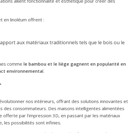
ations allient fonctionnalité et esthétique pour créer des
t en linoléum offrent :
rapport aux matériaux traditionnels tels que le bois ou le
iques comme
le bambou et le liège gagnent en popularité en
mpact environnementa
l.
r
révolutionner nos intérieurs, offrant des solutions innovantes et
s des consommateurs. Des maisons intelligentes alimentées
te offerte par l’impression 3D, en passant par les matériaux
, les possibilités sont infinies.