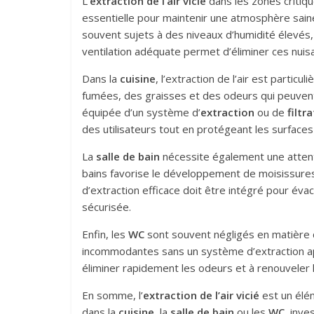
L’
extraction de l’air vicié
dans les zones critiqu
essentielle pour maintenir une atmosphère saine
souvent sujets à des niveaux d’humidité élevés
ventilation adéquate permet d’éliminer ces nuisanc
Dans la
cuisine
, l’extraction de l’air est partic
fumées, des graisses et des odeurs qui peuvent 
équipée d’un système d’
extraction
ou de
filtr
des utilisateurs tout en protégeant les surface
La
salle de bain
nécessite également une attenti
bains favorise le développement de moisissures 
d’extraction efficace doit être intégré pour évac
sécurisée.
Enfin, les
WC
sont souvent négligés en matière 
incommodantes sans un système d’extraction appro
éliminer rapidement les odeurs et à renouveler l
En somme, l’
extraction de l’air vicié
est un élém
dans la
cuisine
, la
salle de bain
ou les
WC
, inv