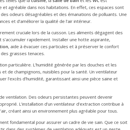
es telles que la
cuisine
, la
salle de bain
et les
WC
est
 et agréable dans nos habitations. En effet, ces espaces sont
, des odeurs désagréables et des émanations de polluants. Une
es et d’améliorer la qualité de l’air intérieur.
ulièrement cruciale lors de la cuisson. Les aliments dégagent des
s’accumuler rapidement. Installer une hotte aspirante,
ation
, aide à évacuer ces particules et à préserver le confort
s des graisses tenaces.
on particulière. L’humidité générée par les douches et les
et de champignons, nuisibles pour la santé. Un ventilateur
uer l’excès d’humidité, garantissant ainsi une pièce saine et
de ventilation. Des odeurs persistantes peuvent devenir
prié. L’installation d’un ventilateur d’extraction contribue à
’air, créant ainsi un environnement plus agréable pour tous.
ent fondamental pour assurer un cadre de vie sain. Que ce soit
estir dans des systèmes de ventilation adéquats est un geste