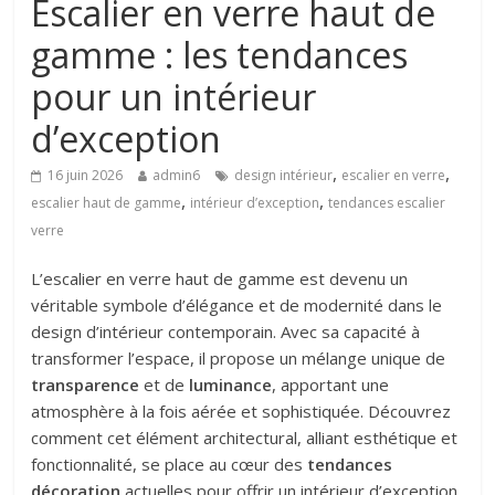
Escalier en verre haut de
gamme : les tendances
pour un intérieur
d’exception
,
,
16 juin 2026
admin6
design intérieur
escalier en verre
,
,
escalier haut de gamme
intérieur d’exception
tendances escalier
verre
L’escalier en verre haut de gamme est devenu un
véritable symbole d’élégance et de modernité dans le
design d’intérieur contemporain. Avec sa capacité à
transformer l’espace, il propose un mélange unique de
transparence
et de
luminance
, apportant une
atmosphère à la fois aérée et sophistiquée. Découvrez
comment cet élément architectural, alliant esthétique et
fonctionnalité, se place au cœur des
tendances
décoration
actuelles pour offrir un intérieur d’exception.