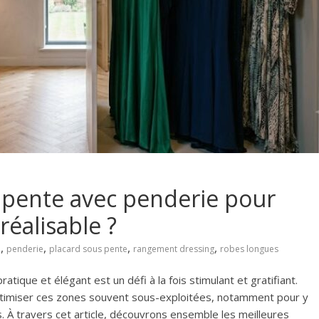
 pente avec penderie pour
réalisable ?
,
,
,
,
e
penderie
placard sous pente
rangement dressing
robes longues
ique et élégant est un défi à la fois stimulant et gratifiant.
optimiser ces zones souvent sous-exploitées, notamment pour y
 À travers cet article, découvrons ensemble les meilleures