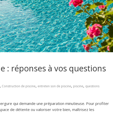
e : réponses à vos questions
,
,
,
,
Construction de piscine
entreten son de piscine
piscine
questions
nvergure qui demande une préparation minutieuse. Pour profiter
pace de détente ou valoriser votre bien, maîtrisez les