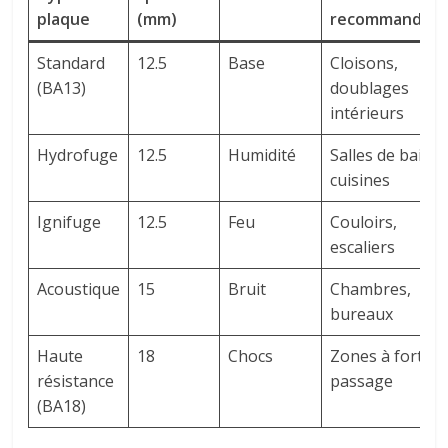
plaque
(mm)
recommandée
Standard
12.5
Base
Cloisons,
(BA13)
doublages
intérieurs
Hydrofuge
12.5
Humidité
Salles de bain,
cuisines
Ignifuge
12.5
Feu
Couloirs,
escaliers
Acoustique
15
Bruit
Chambres,
bureaux
Haute
18
Chocs
Zones à fort
résistance
passage
(BA18)