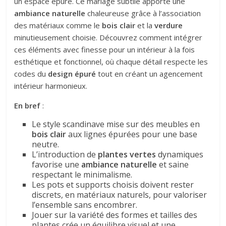
un espace épuré. Ce mariage subtile apporte une
ambiance naturelle
chaleureuse grâce à l’association
des matériaux comme le
bois clair
et la
verdure
minutieusement choisie. Découvrez comment intégrer
ces éléments avec finesse pour un intérieur à la fois
esthétique et fonctionnel, où chaque détail respecte les
codes du
design épuré
tout en créant un agencement
intérieur harmonieux.
En bref
:
Le style scandinave mise sur des meubles en
bois clair
aux lignes épurées pour une base
neutre.
L’introduction de
plantes vertes
dynamiques
favorise une
ambiance naturelle
et saine
respectant le minimalisme.
Les pots et supports choisis doivent rester
discrets, en matériaux naturels, pour valoriser
l’ensemble sans encombrer.
Jouer sur la variété des formes et tailles des
plantes crée un équilibre visuel et une